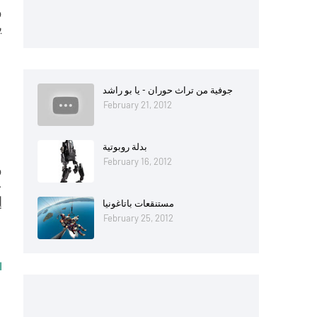
و
ي
جوفية من تراث حوران - يا بو راشد
February 21, 2012
بدلة روبوتية
February 16, 2012
و
إ
مستنقعات باتاغونيا
February 25, 2012
ا