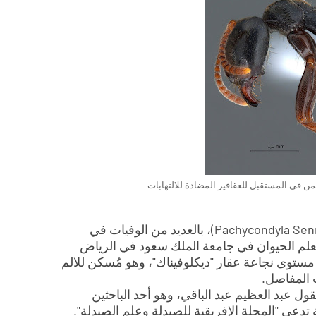
ن في المستقبل للعقاقير المضادة للالتهابات
ويربط الخبراء هذا الجنس من النمل، واسمه العلمي (Pachycondyla Sennaarensis)، بالعديد من الوفيات في
بعلم الحيوان في جامعة الملك سعود في الرياض
مستوى نجاعة عقار "ديكلوفيناك"، وهو مُسكن للالم
 المفاصل.
قول عبد العظيم عبد الباقي، وهو أحد الباحثين
دعى "المجلة الإفريقية للصيدلة وعلم الصيدلة".