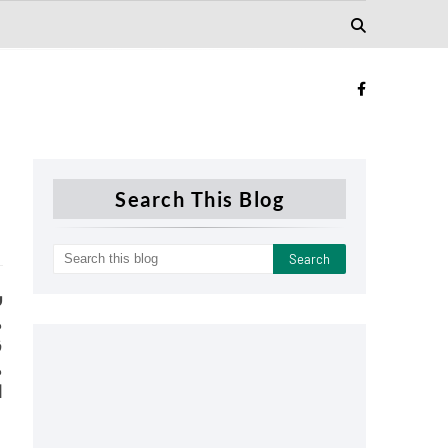
Search This Blog
س
م
ق
م
ا