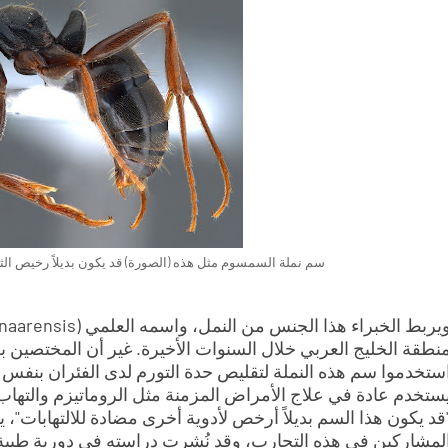
سم نملة السمسوم مثل هذه (الصورة) قد يكون بديلاً رخيص الثم
نطقة الخليج العربي خلال السنوات الأخيرة. غير أن المختصين 
ستخدموا سم هذه النملة لتقليص حدة التورم لدى الفئران بنفس 
ستخدم عادة في علاج الأمراض المزمنة مثل الروماتيزم والتهاب
قد يكون هذا السم بديلاً أرخص لأدوية أخرى مضادة للالتهابات"، ي
لمشاركين في هذه التجارب، وقد نُشرت دراسته في دورية طبية ت