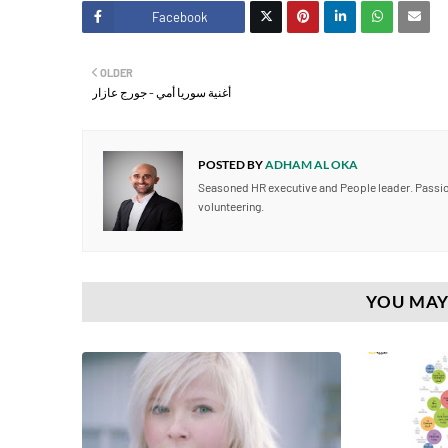
Facebook
Twitt
OLDER
er
أغنية سوريا أمي - جورج عازار
POSTED BY
ADHAM AL OKA
Seasoned HR executive and People leader. Passio
volunteering.
YOU MAY