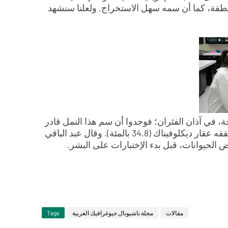
نطقة، كما أن سمه سهل الاستخراج. ولعلنا سنشهد
ة، في آذان الفئران؛ فوجدوا أن سم هذا النمل قادر
على تقليص التورم بنسبة 33.3 بالمئة، أي أقل بنسبة ضئيلة مما حققه عقار ديكلوفيناك (34.8 بالمئة). وقال عبد الباقي
 الحيوانات، قبل بدء الإختبارات على البشر.
مقالات
مجلة ناشيونال جيوغرافيك العربية
Tags