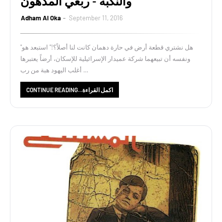
والنكبة - ربعي المدهون
Adham Al Oka
September 11, 2016
"هل نشتري قطعة أرض في حارة دهمان كانت لنا أصلاً؟!" استبعد هو
ونفسه أن تبيعهما شركة عميدار الإسرائيلية للإسكان، أرضاً يعتبرها
أغلب اليهود هبة من رب …
CONTINUE READING...اكمل القراءة