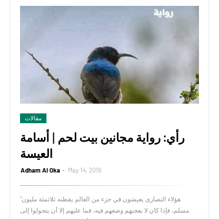
مقالات
رأي: رواية مجانين بيت لحم | أسامة
العيسة
Adham Al Oka
May 14, 2016
"هؤلاء النصارى يعيشون في جزء من العالم يقطنه ثلاثمئة مليون
مسلم، فإذا كان لا يعجبهم وضعهم فيه، فما عليهم إلا أن يتحولوا إلى