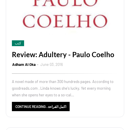
كتب
Review: Adultery - Paulo Coelho
Adham Al Oka
June 03, 2016
A novel made of more than 300 hundreds pages. According to
goodreads.com , Linda knows she's lucky. Yet every morning
when she opens her eyes to a so-cal…
CONTINUE READING...اكمل القراءة