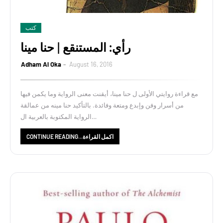
كتب
رأي: المستنقع | حنا مينا
Adham Al Oka
August 16, 2016
مع قراءة روايتي الأولى ل حنا مينا، أيقنت معنى الرواية وما يكمن فيها
من أسرار وفن وإبدع ومتعة وفائدة. بالتأكيد حنا مينه من عمالقة
الرواية المكتوبة بالعربية ال…
CONTINUE READING...اكمل القراءة