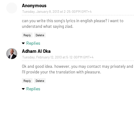
Anonymous
Tuesday, January 8, 2013 at 2:25:00 PM GMT+4
can you write this song's lyrics in english please? i want to
understand what saying ziad.
Reply
Delete
Replies
Adham Al Oka
Tuesday, February 12, 2013 at 5:12:00 PM GMT+4
Ok and good idea. however, you may contact may privately and
I'll provide your the translation with pleasure.
Reply
Delete
Replies