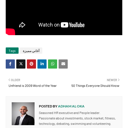
أغاني مميزة
Tags
OLDER
NEWER
Unfriend is 2009 Word of the Year
50 Things Everyone Should Know
POSTED BY
ADHAM AL OKA
Seasoned HR executive and People leader.
Passionate about investments, stock market, fitness,
technology, debating, swimming and volunteering.