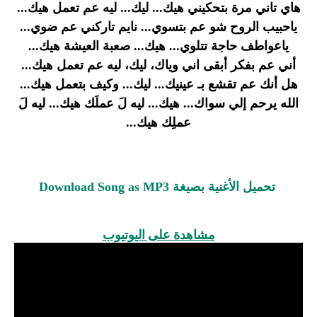
هاي تاني مرة بتحكيني هيك... ليك... ليه عم تعمل هيك...
ياحبيب الروح شو عم بتسوي... نايم تاركني عم ضوي...
ياعواطف حاجة تتلوي... هيك... صعبة العيشة هيك...
أني عم بفكر أبقى اني وياك، ليك، ليه عم تعمل هيك...
هل أنك عم تقشع بـ عينيك... ليك... وكيف بتعمل هيك...
الله يرحم إلي سواك... هيك... ليه لَ عملَك هيك... ليه لَ
عملِك هيك...
تحميل الأغنية بصيغة Download Song as MP3
مشاهدة على اليوتيوب